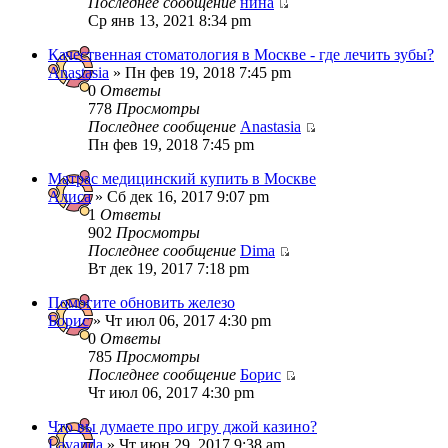
Последнее сообщение
нина
Ср янв 13, 2021 8:34 pm
Качественная стоматология в Москве - где лечить зубы?
Anastasia
» Пн фев 19, 2018 7:45 pm
0
Ответы
778
Просмотры
Последнее сообщение
Anastasia
Пн фев 19, 2018 7:45 pm
Матрас медицинский купить в Москве
Алиса
» Сб дек 16, 2017 9:07 pm
1
Ответы
902
Просмотры
Последнее сообщение
Dima
Вт дек 19, 2017 7:18 pm
Помогите обновить железо
Борис
» Чт июл 06, 2017 4:30 pm
0
Ответы
785
Просмотры
Последнее сообщение
Борис
Чт июл 06, 2017 4:30 pm
Что вы думаете про игру джой казино?
Lavanda
» Чт июн 29, 2017 9:38 am