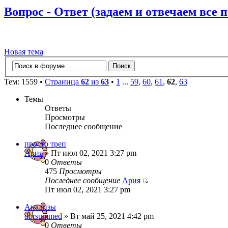
Вопрос - Ответ (задаем и отвечаем все 
Новая тема
Тем: 1559 •
Страница
62
из
63
•
1
...
59
,
60
,
61
,
62
,
63
Темы
Ответы
Просмотры
Последнее сообщение
просто треп
Ария
» Пт июл 02, 2021 3:27 pm
0
Ответы
475
Просмотры
Последнее сообщение
Ария
Пт июл 02, 2021 3:27 pm
Анализы
dorsummed
» Вт май 25, 2021 4:42 pm
0
Ответы