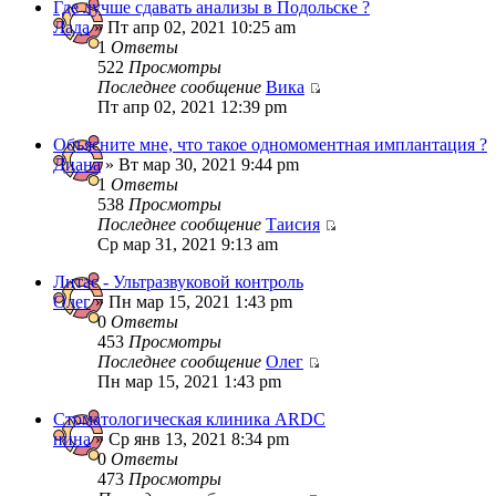
Где лучше сдавать анализы в Подольске ?
Лада
» Пт апр 02, 2021 10:25 am
1
Ответы
522
Просмотры
Последнее сообщение
Вика
Пт апр 02, 2021 12:39 pm
Объясните мне, что такое одномоментная имплантация ?
Диана
» Вт мар 30, 2021 9:44 pm
1
Ответы
538
Просмотры
Последнее сообщение
Таисия
Ср мар 31, 2021 9:13 am
Литас - Ультразвуковой контроль
Олег
» Пн мар 15, 2021 1:43 pm
0
Ответы
453
Просмотры
Последнее сообщение
Олег
Пн мар 15, 2021 1:43 pm
Стоматологическая клиника ARDC
нина
» Ср янв 13, 2021 8:34 pm
0
Ответы
473
Просмотры